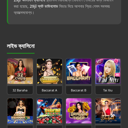
করা হয়েছে,
29jl স্লট ডাউনলোড
ফিচার দিয়ে আপনার প্রিয় গেমস সবসময়
অ্যাক্সেসযোগ্য।
লাইভ ক্যাসিনো
32 Baraha
Baccarat A
Baccarat B
Tai Xiu