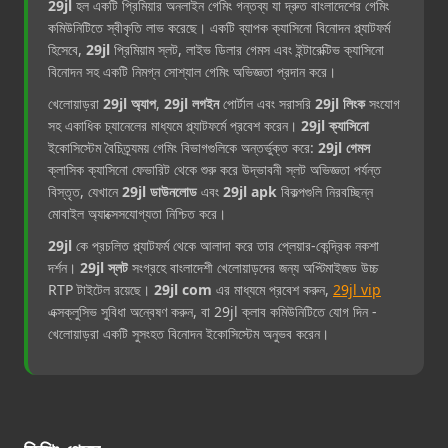
29jl
হল একটি প্রিমিয়ার অনলাইন গেমিং গন্তব্য যা দ্রুত বাংলাদেশের গেমিং
কমিউনিটিতে স্বীকৃতি লাভ করেছে। একটি ব্যাপক ক্যাসিনো বিনোদন প্ল্যাটফর্ম
হিসেবে,
29jl
প্রিমিয়াম স্লট, লাইভ ডিলার গেমস এবং ইন্টারেক্টিভ ক্যাসিনো
বিনোদন সহ একটি নিমগ্ন সোশ্যাল গেমিং অভিজ্ঞতা প্রদান করে।
খেলোয়াড়রা
29jl অ্যাপ
,
29jl লগইন
পোর্টাল এবং সরাসরি
29jl লিংক
সংযোগ
সহ একাধিক চ্যানেলের মাধ্যমে প্ল্যাটফর্মে প্রবেশ করেন।
29jl ক্যাসিনো
ইকোসিস্টেম বৈচিত্র্যময় গেমিং বিভাগগুলিকে অন্তর্ভুক্ত করে:
29jl গেমস
ক্লাসিক ক্যাসিনো ফেভারিট থেকে শুরু করে উদ্ভাবনী স্লট অভিজ্ঞতা পর্যন্ত
বিস্তৃত, যেখানে
29jl ডাউনলোড
এবং
29jl apk
বিকল্পগুলি নিরবচ্ছিন্ন
মোবাইল অ্যাক্সেসযোগ্যতা নিশ্চিত করে।
29jl
কে প্রচলিত প্ল্যাটফর্ম থেকে আলাদা করে তার প্লেয়ার-কেন্দ্রিক নকশা
দর্শন।
29jl স্লট
সংগ্রহে বাংলাদেশী খেলোয়াড়দের জন্য অপ্টিমাইজড উচ্চ
RTP টাইটেল রয়েছে।
29jl com
এর মাধ্যমে প্রবেশ করুন,
29jl vip
এক্সক্লুসিভ সুবিধা অন্বেষণ করুন, বা 29jl ক্লাব কমিউনিটিতে যোগ দিন -
খেলোয়াড়রা একটি সুসংহত বিনোদন ইকোসিস্টেম অনুভব করেন।