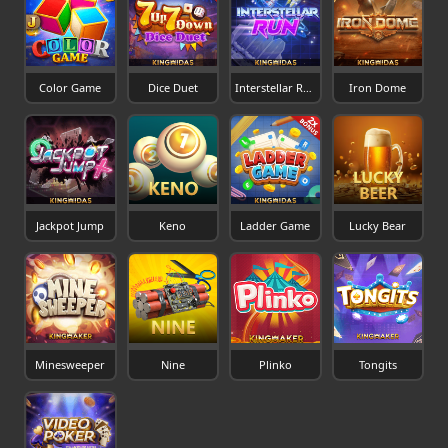
Color Game
Dice Duet
Interstellar Run
Iron Dome
Jackpot Jump
Keno
Ladder Game
Lucky Bear
Minesweeper
Nine
Plinko
Tongits