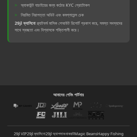
অ্যাকাউন্ট যাচাইয়ের জন্য কঠোর KYC প্রোটোকল
নিয়মিত নিরাপত্তা অডিট এবং কমপ্লায়েন্স চেক
29jl ক্যাসিনো
প্ল্যাটফর্ম মাসিক পেআউট রিপোর্ট প্রকাশ করে, সমস্ত সদস্যদের
সাথে স্বচ্ছতা এবং বিশ্বাসকে শক্তিশালী করে।
আমাদের গেমিং পার্টনার
29jl VIP
29jl ক্যাসিনো
29jl অ্যাপ
সাবং
বাকরাট
Magic Beans
Happy Fishing