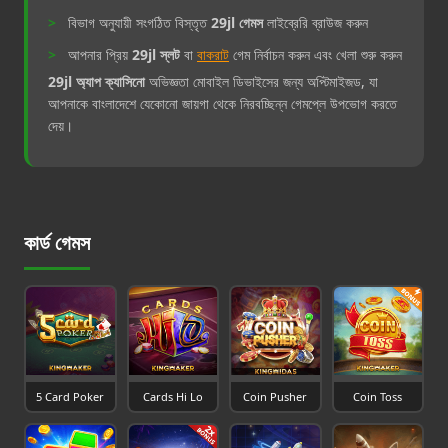
বিভাগ অনুযায়ী সংগঠিত বিস্তৃত
29jl গেমস
লাইব্রেরি ব্রাউজ করুন
আপনার প্রিয়
29jl স্লট
বা
বাকরাট
গেম নির্বাচন করুন এবং খেলা শুরু করুন
29jl অ্যাপ ক্যাসিনো
অভিজ্ঞতা মোবাইল ডিভাইসের জন্য অপ্টিমাইজড, যা
আপনাকে বাংলাদেশে যেকোনো জায়গা থেকে নিরবচ্ছিন্ন গেমপ্লে উপভোগ করতে
দেয়।
কার্ড গেমস
5 Card Poker
Cards Hi Lo
Coin Pusher
Coin Toss