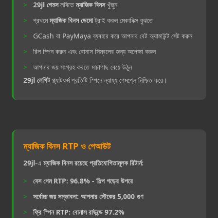
29jl গেমস
লবিতে
ম্যাজিক বিনস
খুঁজুন
প্রথমে
ম্যাজিক বিনস ডেমো
ট্রাই করুন মেকানিক্স বুঝতে
GCash বা PayMaya ব্যবহার করে আপনার বেট অ্যামাউন্ট সেট করুন
রিল স্পিন করুন এবং বোনাস সিম্বলের জন্য অপেক্ষা করুন
আপনার জয় সংগ্রহ করতে মাচাগাছ বেয়ে উঠুন
29jl লেগিট
প্ল্যাটফর্ম প্রতিটি স্পিনে ন্যায্য গেমপ্লে নিশ্চিত করে।
ম্যাজিক বিনস RTP ও পেআউট
29jl
-এ
ম্যাজিক বিনস রয়েছে প্রতিযোগিতামূলক রিটার্ন:
বেস গেম RTP: 96.8% - শিল্প গড়ের উপরে
সর্বোচ্চ জয় সম্ভাবনা: আপনার স্টেকের 5,000 গুণ
ফ্রি স্পিন RTP: বোনাস রাউন্ডে 97.2%