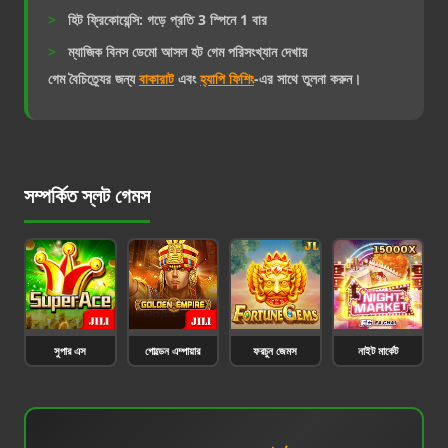
হিট ফ্রিকোয়েন্সি: গড়ে প্রতি 3 স্পিনে 1 বার
ম্যাজিক বিনস ডেমো
আসল
হট গেম
পরিসংখ্যান দেখায়
গেম বৈচিত্র্যের জন্য
বাকারাট
এবং
হ্যাপি ফিশিং
-এর সাথে তুলনা করুন।
সম্পর্কিত স্লট গেমস
সুপার এস
গোল্ডেন এম্পায়ার
ফরচুন জেমস
নাইট মার্কেট