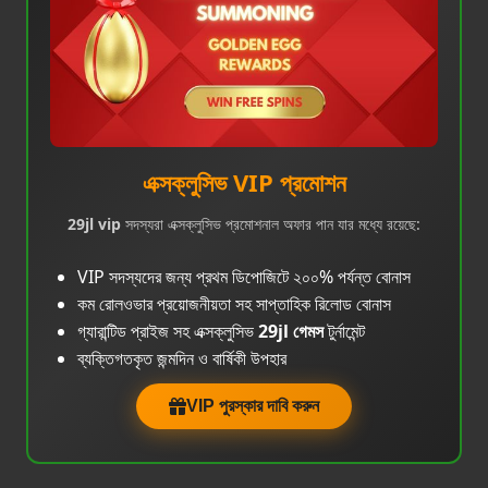
এক্সক্লুসিভ VIP প্রমোশন
29jl vip
সদস্যরা এক্সক্লুসিভ প্রমোশনাল অফার পান যার মধ্যে রয়েছে:
VIP সদস্যদের জন্য প্রথম ডিপোজিটে ২০০% পর্যন্ত বোনাস
কম রোলওভার প্রয়োজনীয়তা সহ সাপ্তাহিক রিলোড বোনাস
গ্যারান্টিড প্রাইজ সহ এক্সক্লুসিভ
29jl গেমস
টুর্নামেন্ট
ব্যক্তিগতকৃত জন্মদিন ও বার্ষিকী উপহার
VIP পুরস্কার দাবি করুন