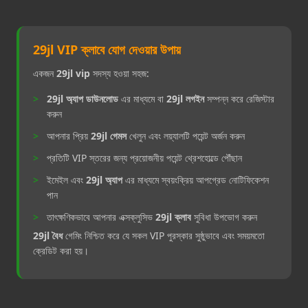
29jl VIP ক্লাবে যোগ দেওয়ার উপায়
একজন
29jl vip
সদস্য হওয়া সহজ:
29jl অ্যাপ ডাউনলোড
এর মাধ্যমে বা
29jl লগইন
সম্পন্ন করে রেজিস্টার
করুন
আপনার প্রিয়
29jl গেমস
খেলুন এবং লয়্যালটি পয়েন্ট অর্জন করুন
প্রতিটি VIP স্তরের জন্য প্রয়োজনীয় পয়েন্ট থ্রেশহোল্ডে পৌঁছান
ইমেইল এবং
29jl অ্যাপ
এর মাধ্যমে স্বয়ংক্রিয় আপগ্রেড নোটিফিকেশন
পান
তাৎক্ষণিকভাবে আপনার এক্সক্লুসিভ
29jl ক্লাব
সুবিধা উপভোগ করুন
29jl বৈধ
গেমিং নিশ্চিত করে যে সকল VIP পুরস্কার সুষ্ঠুভাবে এবং সময়মতো
ক্রেডিট করা হয়।